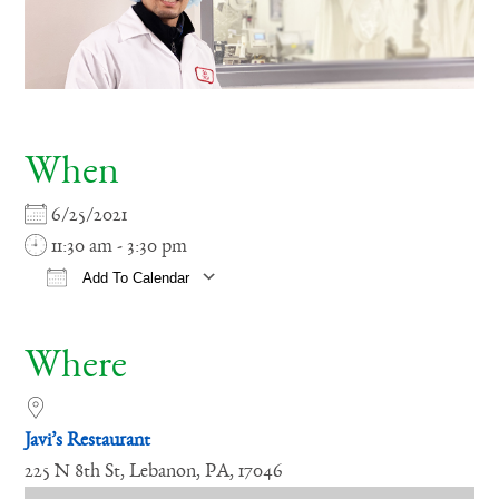
When
6/25/2021
11:30 am - 3:30 pm
Add To Calendar
Download ICS
Google Calendar
iCale
Where
Javi’s Restaurant
225 N 8th St, Lebanon, PA, 17046